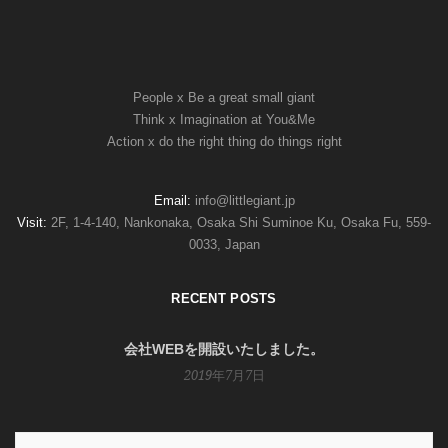
People x Be a great small giant
Think x Imagination at You&Me
Action x do the right thing do things right
Email:
info@littlegiant.jp
Visit:
2F, 1-4-140, Nankonaka, Osaka Shi Suminoe Ku, Osaka Fu, 559-
0033, Japan
RECENT POSTS
会社WEBを開設いたしました。
2019年7月7日