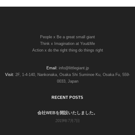
People x Be a great small giant
Think x Imagination at You&Me
Action x do the right thing do things right
Email:
info@littlegiant.jp
Visit:
2F, 1-4-140, Nankonaka, Osaka Shi Suminoe Ku, Osaka Fu, 559-
0033, Japan
RECENT POSTS
会社WEBを開設いたしました。
2019年7月7日