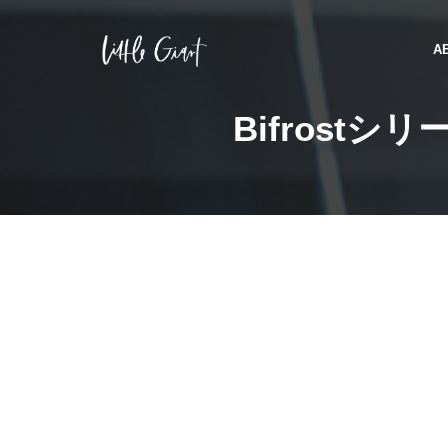
A
Bifrostシ