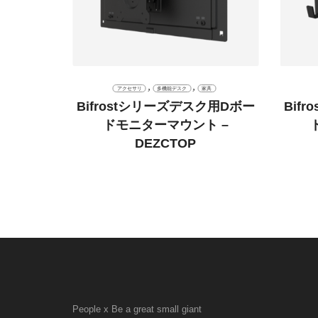
,
,
具
アクセサリ
多機能デスク
家具
ク用カップ
Bifrostシリーズデスク用Dボー
Bif
TOP
ドモニターマウント –
DEZCTOP
People x Be a great small giant