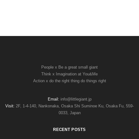
People x Be a great small giant
Think x Imagination at You&Me
Action x do the right thing do things right
Email:
info@littlegiant.jp
Visit:
2F, 1-4-140, Nankonaka, Osaka Shi Suminoe Ku, Osaka Fu, 559-
0033, Japan
RECENT POSTS