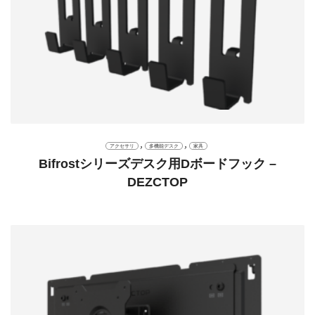
,
,
アクセサリ
多機能デスク
家具
Bifrostシリーズデスク用Dボードフック –
DEZCTOP