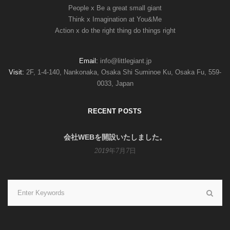
People x Be a great small giant
Think x Imagination at You&Me
Action x do the right thing do things right
Email:
info@littlegiant.jp
Visit:
2F, 1-4-140, Nankonaka, Osaka Shi Suminoe Ku, Osaka Fu, 559-
0033, Japan
RECENT POSTS
会社WEBを開設いたしました。
2019年7月7日