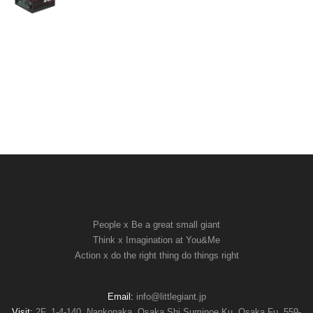
People x Be a great small giant
Think x Imagination at You&Me
Action x do the right thing do things right
Email:
info@littlegiant.jp
Visit:
2F, 1-4-140, Nankonaka, Osaka Shi Suminoe Ku, Osaka Fu, 559-