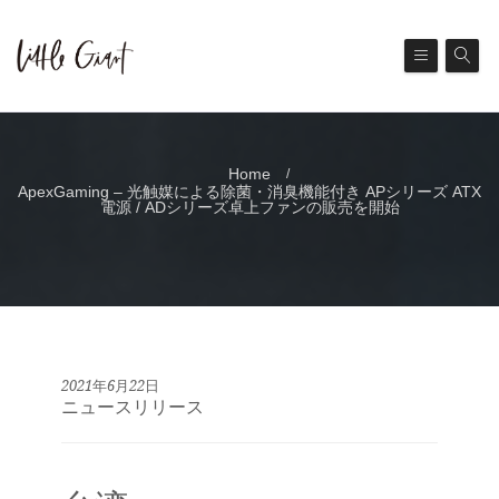
Home
ApexGaming – 光触媒による除菌・消臭機能付き APシリーズ ATX
電源 / ADシリーズ卓上ファンの販売を開始
2021年6月22日
ニュースリリース