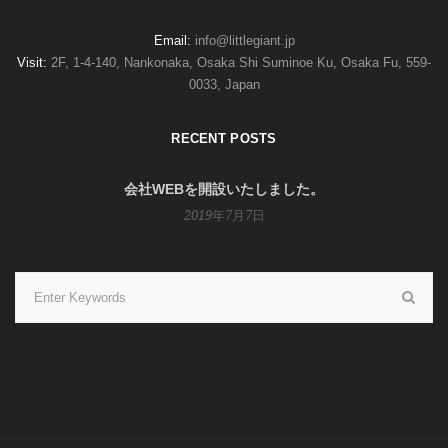
Email:
info@littlegiant.jp
Visit:
2F, 1-4-140, Nankonaka, Osaka Shi Suminoe Ku, Osaka Fu, 559-
0033, Japan
RECENT POSTS
会社WEBを開設いたしました。
2019年7月7日