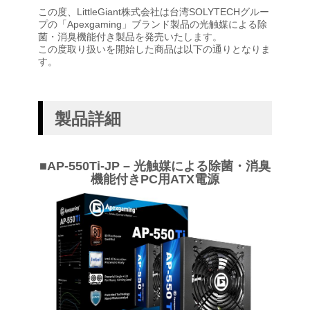
この度、LittleGiant株式会社は台湾SOLYTECHグルー
プの「Apexgaming」ブランド製品の光触媒による除
菌・消臭機能付き製品を発売いたします。
この度取り扱いを開始した商品は以下の通りとなりま
す。
製品詳細
■AP-550Ti-JP – 光触媒による除菌・消臭
機能付きPC用ATX電源