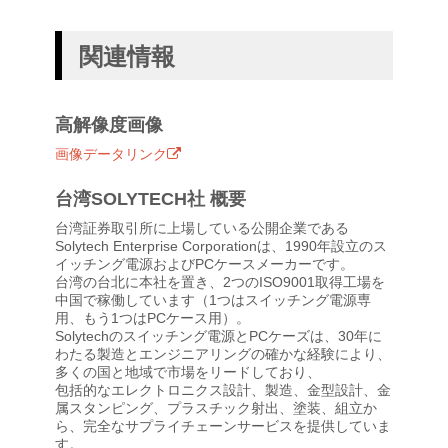
関連情報
高解像度画像
画像データリンク
台湾SOLYTECH社 概要
台湾証券取引所に上場している公開企業である
Solytech Enterprise Corporationは、1990年設立のス
イッチング電源およびPCケースメーカーです。
台湾の台北に本社を置き、2つのISO9001取得工場を
中国で稼働しています（1つはスイッチング電源専
用、もう1つはPCケース用）。
Solytechのスイッチング電源とPCケーズは、30年に
わたる製造とエンジニアリングの確かな経験により、
多くの国と地域で市場をリードしており、
包括的なエレクトロニクス設計、製造、金型設計、金
属スタンピング、プラスチック射出、塗装、組立か
ら、完全なサプライチェーンサービスを提供していま
す。