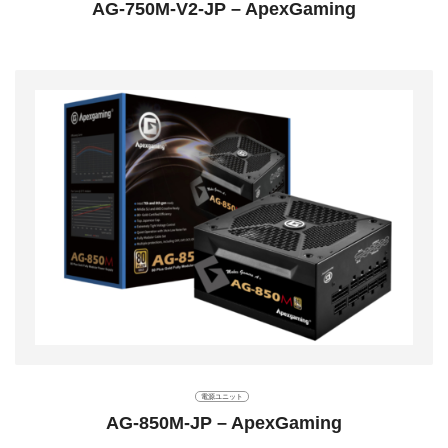
AG-750M-V2-JP – ApexGaming
電源ユニット
AG-850M-JP – ApexGaming