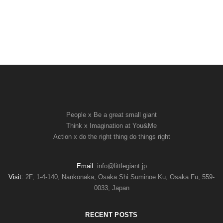
People x Be a great small giant
Think x Imagination at You&Me
Action x do the right thing do things right
Email:
info@littlegiant.jp
Visit:
2F, 1-4-140, Nankonaka, Osaka Shi Suminoe Ku, Osaka Fu, 559-
0033, Japan
RECENT POSTS